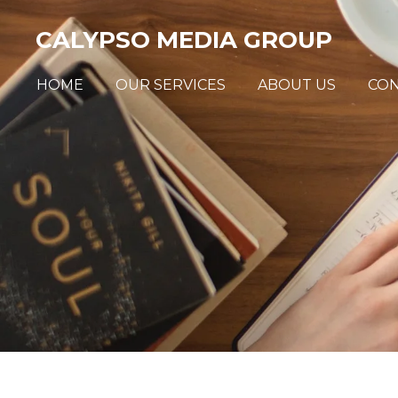
Skip
CALYPSO MEDIA GROUP
to
main
HOME
OUR SERVICES
ABOUT US
CO
content